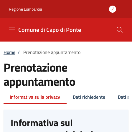
Vai ai contenuti
Vai al footer
Regione Lombardia
Comune di Capo di Ponte
Home
/
Prenotazione appuntamento
Prenotazione
appuntamento
Informativa sulla privacy
Dati richiedente
Dati a
Informativa sul